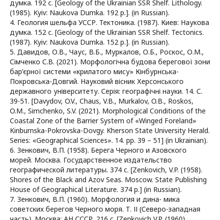
думка. 192 с. [Geology of the Ukrainian SSR Shelf. Lithology.
(1985). Kyiv: Naukova Dumka. 192 p.]. (in Russian).
4. Геология шельфа УССР. Тектоника. (1987). Киев: Наукова
думка. 152 с. [Geology of the Ukrainian SSR Shelf. Tectonics.
(1987). Kyiv: Naukova Dumka. 152 p.]. (in Russian).
5. Давидов, О.В., Чаус, В.Б., Муркалов, О.Б., Роскос, О.М.,
Сімченко С.В. (2021). Морфологічна будова берегової зони
бар’єрної системи «крилатого мису» Кінбурнська-
Покровська-Довгий. Науковий вісник Херсонського
державного університету. Серія: географічні науки. 14. С.
39-51. [Davydov, O.V., Chaus, V.B., Murkalov, O.B., Roskos,
O.M., Simchenko, S.V. (2021). Morphological Conditions of the
Coastal Zone of the Barrier System of «Winged Foreland»
Kinburnska-Pokrovska-Dovgy. Kherson State University Herald.
Series: «Geographical Sciences». 14. pp. 39 – 51] (in Ukrainian).
6. Зенкович, В.П. (1958). Берега Черного и Азовского
морей. Москва. Государственное издательство
географической литературы. 374 с. [Zenkovich, V.P. (1958).
Shores of the Black and Azov Seas. Moscow. State Publishing
House of Geographical Literature. 374 р.] (in Russian).
7. Зенкович, В.П. (1960). Морфология и дина- мика
советских берегов Черного моря. Т. ІІ (Северо-западная
часть). Москва: АН СССР. 216 c. [Zenkovich V.P. (1960).