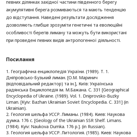
певних ділянках західної частини південного берегу
акумулятивні берега розмиваються та мають тенденцію
до відступання. Наведені результати дослідження
дозволяють глибше зрозуміти генетичні та еволюційні
особливості берегів лиману та можуть бути використані
при проведені певних видів антропогенної діяльності.
Посилання
1. Географічна енциклопедія України. (1989). Т. 1.
Дніпровсько-Бузький лиман. [О.М. Маринич
(відповідальний редактор) та ін.], Київ: Українська
радянська Енциклопедія ім. М.Бажана. С. 331 [Geographical
Encyclopedia of Ukraine. (1989). Vol. 1. Dniprovsko-Buzky
Liman. [Kyiv: Bazhan Ukrainian Soviet Encyclopedia. С. 331] (in
Ukrainian).
2. Геология шельфа УССР. Лиманы. (1984). Киев: Наукова
думка. 176 с. [Geology of the Ukrainian SSR Shelf. Limans.
(1984). Kyiv: Naukova Dumka. 176 p.]. (in Russian).
3. Геология шельфа УССР. Литология. (1985). Киев: Наукова