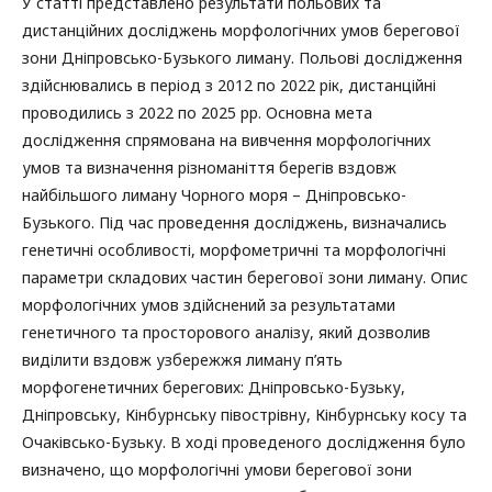
У статті представлено результати польових та
дистанційних досліджень морфологічних умов берегової
зони Дніпровсько-Бузького лиману. Польові дослідження
здійснювались в період з 2012 по 2022 рік, дистанційні
проводились з 2022 по 2025 рр. Основна мета
дослідження спрямована на вивчення морфологічних
умов та визначення різноманіття берегів вздовж
найбільшого лиману Чорного моря – Дніпровсько-
Бузького. Під час проведення досліджень, визначались
генетичні особливості, морфометричні та морфологічні
параметри складових частин берегової зони лиману. Опис
морфологічних умов здійснений за результатами
генетичного та просторового аналізу, який дозволив
виділити вздовж узбережжя лиману п’ять
морфогенетичних берегових: Дніпровсько-Бузьку,
Дніпровську, Кінбурнську півострівну, Кінбурнську косу та
Очаківсько-Бузьку. В ході проведеного дослідження було
визначено, що морфологічні умови берегової зони