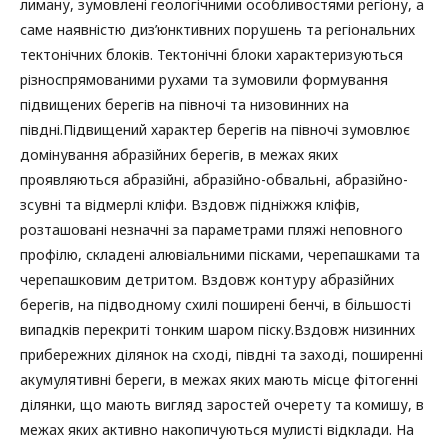
лиману, зумовлені геологічними особливостями регіону, а
саме наявністю диз’юнктивних порушень та регіональних
тектонічних блоків. Тектонічні блоки характеризуються
різноспрямованими рухами та зумовили формування
підвищених берегів на півночі та низовинних на
півдні.Підвищений характер берегів на півночі зумовлює
домінування абразійних берегів, в межах яких
проявляються абразійні, абразійно-обвальні, абразійно-
зсувні та відмерлі кліфи. Вздовж підніжжя кліфів,
розташовані незначні за параметрами пляжі неповного
профілю, складені алювіальними пісками, черепашками та
черепашковим детритом. Вздовж контуру абразійних
берегів, на підводному схилі поширені бенчі, в більшості
випадків перекриті тонким шаром піску.Вздовж низинних
прибережних ділянок на сході, півдні та заході, поширенні
акумулятивні береги, в межах яких мають місце фітогенні
ділянки, що мають вигляд заростей очерету та комишу, в
межах яких активно накопичуються мулисті відклади. На