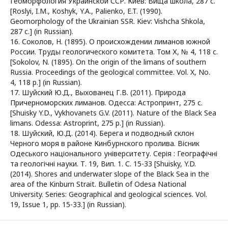
Геоморфология Украинской ССР. Киев: Вища школа, 287 c.
[Roslyi, I.M., Koshyk, Y.A., Palienko, E.T. (1990).
Geomorphology of the Ukrainian SSR. Kiev: Vishcha Shkola,
287 c.] (in Russian).
16. Соколов, Н. (1895). О происхождении лиманов южной
России. Труды геологического комитета. Том Х, № 4, 118 с.
[Sokolov, N. (1895). On the origin of the limans of southern
Russia. Proceedings of the geological committee. Vol. X, No.
4, 118 p.] (in Russian).
17. Шуйский Ю.Д., Выхованец Г.В. (2011). Природа
Причерноморских лиманов. Одесса: Астропринт, 275 с.
[Shuisky Y.D., Vykhovanets G.V. (2011). Nature of the Black Sea
limans. Odessa: Astroprint, 275 p.] (in Russian).
18. Шуйский, Ю.Д. (2014). Берега и подводный склон
Черного моря в районе Кинбурнского пролива. Вісник
Одеського національного університету. Серія : Географічні
та геологічні науки. Т. 19, Вип. 1. С. 15-33 [Shuisky, Y.D.
(2014). Shores and underwater slope of the Black Sea in the
area of the Kinburn Strait. Bulletin of Odesa National
University. Series: Geographical and geological sciences. Vol.
19, Issue 1, pp. 15-33.] (in Russian).