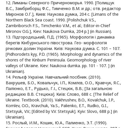
12. Лиманы Северного Причерноморья. 1990. [Полищук
В.С., Замбриборщ Ф.С., Тимченко В.М. и др.; отв. редактор
Миронов О.Г.], Киев: Наукова думка, 204 с. [Limans of the
Northern Black Sea coast. 1990. [Polishchuk V.S.,
Zambriborsch F.S., Timchenko V.M., et al.; Editor-in-Chief
Mironov O.G.], Kiev: Naukova Dumka, 204 p.] (in Russian).
13. Підгородецький, П.Д. (1965). Морфологія і динаміка
берегів Кінбурнського півострова. Гео- морфологія
річкових долин України. Київ: Наукова думка. С. 101 – 107.
[Pidhorodets kyy, P.D. (1965). Morphology and dynamics of the
shores of the Kinburn Peninsula. Geomorphology of river
valleys of Ukraine. Kiev: Naukova dumka. pp. 101 - 107. ] (in
Ukrainian).
14. Рельєф України. Навчальний посібник. (2010).
Вахрушев, Б.О., Ковальчук, І.П., Комлєв, О.О., Кравчук, Я.С.,
Палієнко, Е.Т., Рудько, Г.І., Стецюк, В.В.; [За загальною
редакцією В.В. Стецюка]. Київ: Слово, 688 с. [The Relief of
Ukraine. Textbook. (2010). Vakhrushev, B.O., Kovalchuk, I.P.,
Komlev, O.O., Kravchuk, Ya.S., Palienko, E.T., Rudko, G.I.,
Stetsyuk, V.V.; [Edited by V.V. Stetsyuk]. Kyiv: Slovo, 688 p.] (in
Ukrainian).
15. Рослый, И.М., Кошик, Ю.А., Палиенко, Э.Т. (1990).