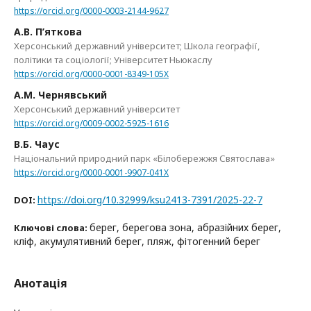
https://orcid.org/0000-0003-2144-9627
А.В. П’яткова
Херсонський державний університет; Школа географії,
політики та соціології; Університет Ньюкаслу
https://orcid.org/0000-0001-8349-105X
А.М. Чернявський
Херсонський державний університет
https://orcid.org/0009-0002-5925-1616
В.Б. Чаус
Національний природний парк «Білобережжя Святослава»
https://orcid.org/0000-0001-9907-041X
https://doi.org/10.32999/ksu2413-7391/2025-22-7
DOI:
берег, берегова зона, абразійних берег,
Ключові слова:
кліф, акумулятивний берег, пляж, фітогенний берег
Анотація