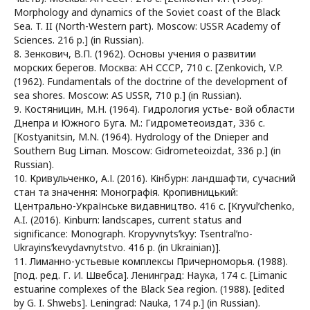
Morphology and dynamics of the Soviet coast of the Black
Sea. T. II (North-Western part). Moscow: USSR Academy of
Sciences. 216 p.] (in Russian).
8. Зенкович, В.П. (1962). Основы учения о развитии
морских берегов. Москва: АН СССР, 710 с. [Zenkovich, V.P.
(1962). Fundamentals of the doctrine of the development of
sea shores. Moscow: AS USSR, 710 p.] (in Russian).
9. Костяницин, М.Н. (1964). Гидрология устье- вой области
Днепра и Южного Буга. М.: Гидрометеоиздат, 336 с.
[Kostyanitsin, M.N. (1964). Hydrology of the Dnieper and
Southern Bug Liman. Moscow: Gidrometeoizdat, 336 p.] (in
Russian).
10. Кривульченко, А.І. (2016). Кінбурн: ландшафти, сучасний
стан та значення: Монографія. Кропивницький:
Центрально-Українське видавництво. 416 с. [Kryvulʹchenko,
A.I. (2016). Kinburn: landscapes, current status and
significance: Monograph. Kropyvnytsʹkyy: Tsentralʹno-
Ukrayinsʹkevydavnytstvo. 416 p. (in Ukrainian)].
11. Лиманно-устьевые комплексы Причерноморья. (1988).
[под. ред. Г. И. Швебса]. Ленинград: Наука, 174 с. [Limanic
estuarine complexes of the Black Sea region. (1988). [edited
by G. I. Shwebs]. Leningrad: Nauka, 174 p.] (in Russian).