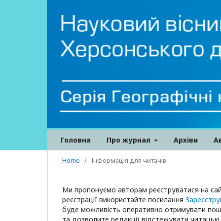
Головна
Про журнал
Архіви
А
Home
/
Інформація для читачів
Ми пропонуємо авторам реєструватися на сай
реєстрації використайте посилання
Зареєстру
буде можливість оперативно отримувати пошт
та дозволите редакції відстежувати читацькі 