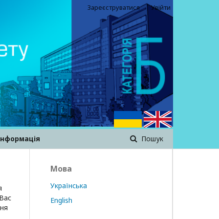
Зареєструватися
Увійти
інформація
Пошук
Мова
Українська
я
Вас
English
ння