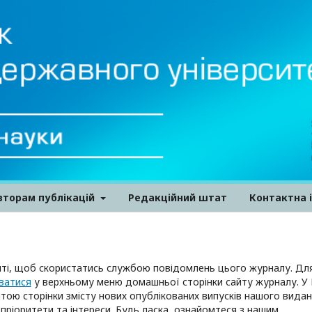
вторам публікацій
Редакційний штат
Контактна 
ті, щоб скористатись службою повідомлень цього журналу. Дл
ватися
у верхньому меню домашньої сторінки сайту журналу. У 
ою сторінки змісту нових опублікованих випусків нашого вида
пріоритети та інтереси. Будь ласка, ознайомтеся з нашим