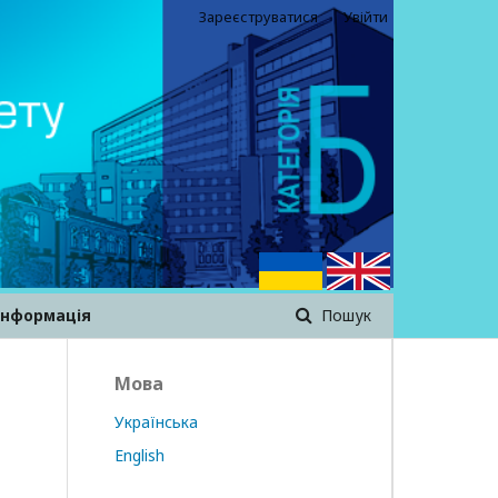
Зареєструватися
Увійти
інформація
Пошук
Мова
Українська
English