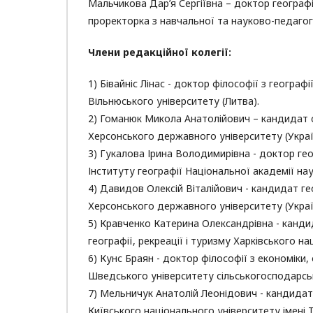
Мальчикова Дар’я Сергіївна – доктор географі
проректорка з навчальної та науково-педагог
Члени редакційної колегії:
1) Бівайніс Лінас - доктор філософії з геогра
Вільнюського університету (Литва).
2) Гоманюк Микола Анатолійович – кандидат с
Херсонського державного університету (Украї
3) Гукалова Ірина Володимирівна - доктор гео
Інституту географії Національної академії нау
4) Давидов Олексій Віталійович - кандидат ге
Херсонського державного університету (Украї
5) Кравченко Катерина Олександрівна - кандид
географії, рекреації і туризму Харківського на
6) Кунс Браян - доктор філософії з економіки
Шведського університету сільськогосподарськ
7) Мельничук Анатолій Леонідович - кандидат
Київського національного університету імені 