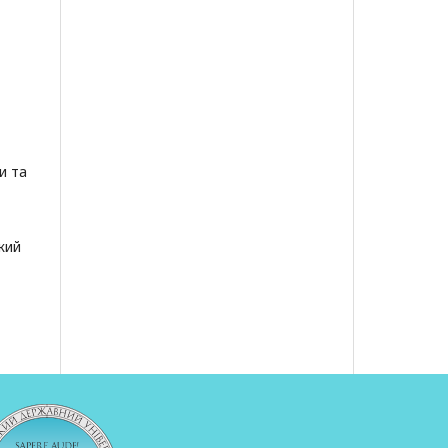
и та
кий