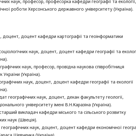
чних наук, професор, професорка кафедри географії та екології
ічної роботи Херсонського державного університету (Україна).
фії, доцент, доцент кафедри картографії та геоінформатики
оціологічних наук, доцент, доцент кафедри географії та еколог
на).
графічних наук, професор, провідна наукова співробітниця
к України (Україна).
ографічних наук, доцент, доцент кафедри географії та екології
на).
ат географічних наук, доцент, декан факультету геології,
ціонального університету імені В.Н.Каразіна (Україна).
, старший викладач кафедри міського та сільського розвитку
их наук (Швеція).
 географічних наук, доцент, доцент кафедри економічної геогра
Тараса Шевченка (Україна).