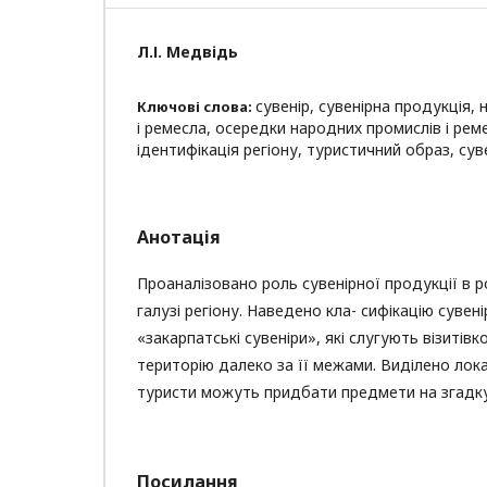
Л.І. Медвідь
сувенір, сувенірна продукція,
Ключові слова:
і ремесла, осередки народних промислів і рем
ідентифікація регіону, туристичний образ, сув
Анотація
Проаналізовано роль сувенірної продукції в 
галузі регіону. Наведено кла- сифікацію сувені
«закарпатські сувеніри», які слугують візитів
територію далеко за її межами. Виділено локал
туристи можуть придбати предмети на згадку 
Посилання