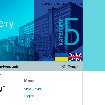
Зареєструватися
Увійти
інформація
Пошук
МУ
Мова
ІЇ
Українська
English