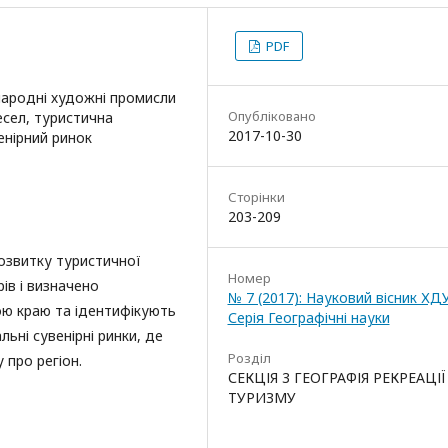
PDF
 народні художні промисли
Опубліковано
есел, туристична
2017-10-30
енірний ринок
Сторінки
203-209
розвитку туристичної
Номер
рів і визначено
№ 7 (2017): Науковий вісник ХД
кою краю та ідентифікують
Серія Географічні науки
ьні сувенірні ринки, де
Розділ
про регіон.
СЕКЦІЯ 3 ГЕОГРАФІЯ РЕКРЕАЦІЇ
ТУРИЗМУ