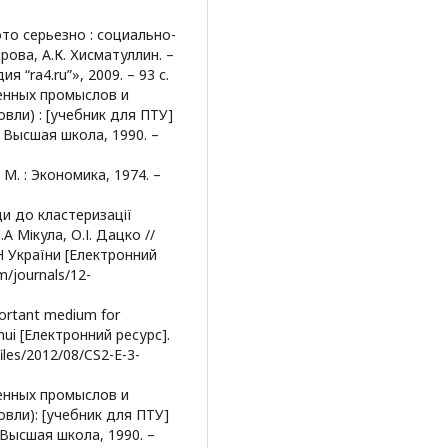
это серьезно : социально-
ова, А.К. Хисматуллин. –
 “ra4.ru”», 2009. – 93 с.
енных промыслов и
вли) : [учебник для ПТУ]
 : Высшая школа, 1990. –
 М. : Экономика, 1974. –
ди до кластеризації
А Мікула, О.І. Дацко //
Н України [Електронний
m/journals/12-
portant medium for
uhui [Електронний ресурс].
iles/2012/08/CS2-E-3-
енных промыслов и
вли): [учебник для ПТУ]
: Высшая школа, 1990. –