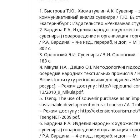
1. Быстрова Т.Ю., Хисматуллин А.К. Сувенир – 
коммуникативный анализ сувенира / Т.Ю. Быстр
Екатеринбург : Издательство «Рекламная студия
2. Бардина Р.А. Изделия народных художеств
сувениры (товароведение и организация торго
/ Р.А. Бардина. – 4-е изд., перераб. и доп. – М.
302 с.
3. Орловский Э.И. Сувениры / Э.И. Орловский. –
183 с.
4. Мікула Н.А., Дацко О.І. Методологічні підхо
осередків народних текстильних промислів / Н.
Вісник Інституту регіональних досліджень НА
ресурс]. – Режим доступу : http:// iepjournal.co
13/2010_9_Mikula.pdf.
5. Tseng. The use of souvenir purchase as an im
sustainable development in rural tourism / A. Tz
– Режим доступу : http://extensiontourism.net/f
TsengNET-2009.pdf.
6. Бардина Р.А. Изделия народных художеств
сувениры (товароведение и организация торго
/ Р.А. Бардина. – 4-е изд., перераб. и доп. – М.