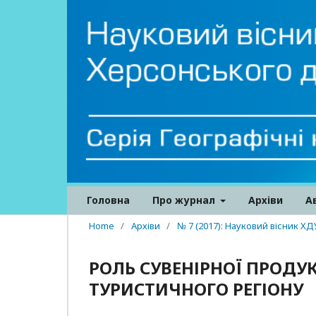
Головна
Про журнал
Архіви
А
Home
/
Архіви
/
№ 7 (2017): Науковий вісник ХД
РОЛЬ СУВЕНІРНОЇ ПРОДУК
ТУРИСТИЧНОГО РЕГІОНУ